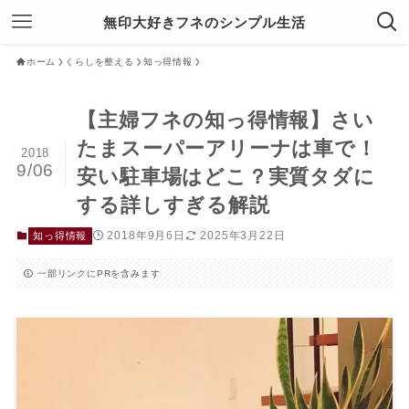
無印大好きフネのシンプル生活
ホーム
くらしを整える
知っ得情報
【主婦フネの知っ得情報】さい
たまスーパーアリーナは車で！
2018
9/06
安い駐車場はどこ？実質タダに
する詳しすぎる解説
2018年9月6日
2025年3月22日
知っ得情報
一部リンクにPRを含みます