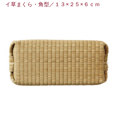
イ草まくら・角型／１３×２５×６ｃｍ