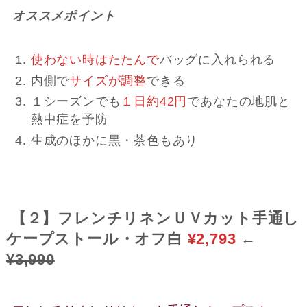
オススメポイント
使わない時はたたんで
バッグに入れられる
内側で
サイズが調整
できる
１シーズンでも
１日約42円
であなたの地肌と
熱中症を予防
生成のほかに黒・茶色もあり
【２】フレンチリネンＵＶカット手通し
ケープストール・オフ白
¥2,793
←
¥3,990