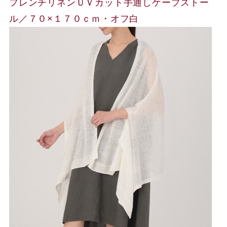
フレンチリネンＵＶカット手通しケープストー
ル／７０×１７０ｃｍ・オフ白