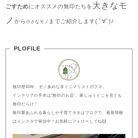
大きなモ
ごすため
にオススメの無印たちを
ノ
から
までご紹介します( ﾟ∀ﾟ)ﾉ
小さなモノ
PLOFILE
無印歴40年、モノ多めな非ミニマリストのフネ。
インテリアの手本は“無印のお店”。家じゅうどこを見ても
無印だらけ！
無印愛あふれる暮らしや子育てネタはブログで、最新情報
はインスタで発信中！お気軽にフォローしてね🙌