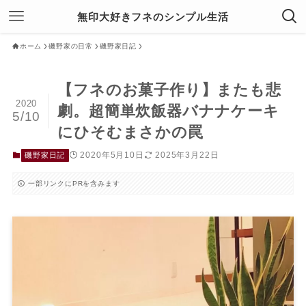
無印大好きフネのシンプル生活
ホーム
磯野家の日常
磯野家日記
【フネのお菓子作り】またも悲
2020
劇。超簡単炊飯器バナナケーキ
5/10
にひそむまさかの罠
2020年5月10日
2025年3月22日
磯野家日記
一部リンクにPRを含みます