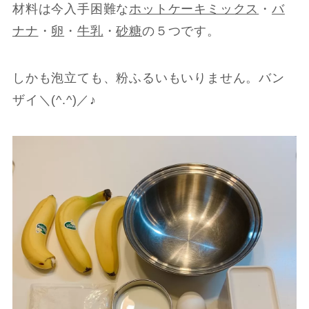
材料は今入手困難な
ホットケーキミックス
・
バ
ナナ
・
卵
・
牛乳
・
砂糖
の５つです。
しかも泡立ても、粉ふるいもいりません。バン
ザイ＼(^.^)／♪