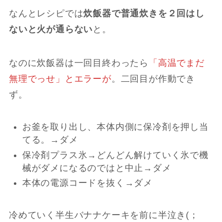
なんとレシピでは
炊飯器で普通炊きを２回はし
ないと火が通らない
と。
なのに炊飯器は一回目終わったら
「高温でまだ
無理でっせ」とエラーが
。二回目が作動でき
ず。
お釜を取り出し、本体内側に保冷剤を押し当
てる。→ダメ
保冷剤プラス氷→どんどん解けていく氷で機
械がダメになるのではと中止→ダメ
本体の電源コードを抜く→ダメ
冷めていく半生バナナケーキを前に半泣き(；