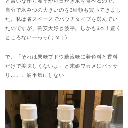
と言いながら波平が毎日かき氷を食べるので、
自分で氷みつの大きいのを3種類も買ってきまし
た。私は省スペースでパウチタイプを選んでい
たのですが、割安大好き波平。しかも3本！置く
ところないーっっ(；ω；)
で、「それは果糖ブドウ糖液糖に着色料と香料
だけで美味しくないよ」と末娘ワカメにバッサ
リ…。←波平気にしない