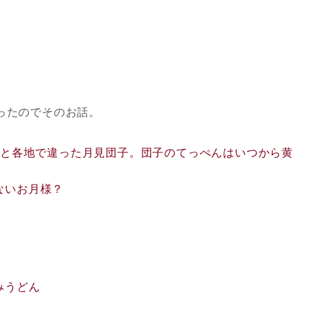
ったのでそのお話。
と各地で違った月見団子。団子のてっぺんはいつから黄
ないお月様？
みうどん