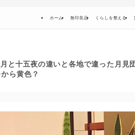
ホーム
無印良品
くらしを整える
名月と十五夜の違いと各地で違った月見
つから黄色？