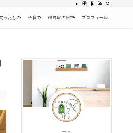
買ったもの
子育て
磯野家の日常
プロフィール
団
フネ