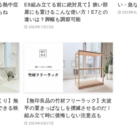
る熱中症
E8組み立てる前に絶対見て】狭い部
い・急
もね
屋にも置けるこんな使い方！E7との
2023年
違いは？脚幅も調節可能
2023年7月13日
くり】無
【無印良品の竹材フリーラック】夫波
できる映
平の置きっぱなしを撲滅させるのだ！
組み立て時に後悔しない注意点も
2023年6月17日