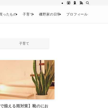
買ったもの
子育て
磯野家の日常
プロフィール
子育て
円で揃える雨対策】靴のにお