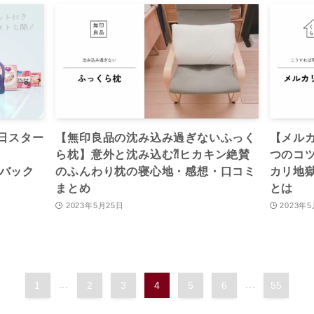
日スター
【無印良品の沈み込み過ぎないふっく
【メル
ら枕】意外と沈み込む⁈ヒカキン絶賛
つのコ
トバック
のふんわり枕の寝心地・感想・口コミ
カリ地
まとめ
とは
2023年5月25日
2023年
1
...
2
3
4
5
6
...
55