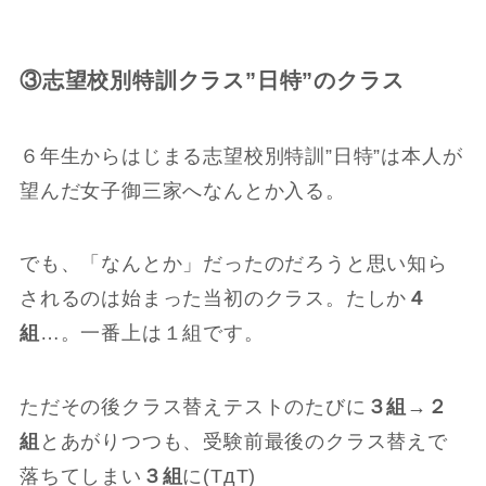
③志望校別特訓クラス”日特”のクラス
６年生からはじまる志望校別特訓”日特”は本人が
望んだ女子御三家へなんとか入る。
でも、「なんとか」だったのだろうと思い知ら
されるのは始まった当初のクラス。たしか
４
組
…。一番上は１組です。
ただその後クラス替えテストのたびに
３組→２
組
とあがりつつも、受験前最後のクラス替えで
落ちてしまい
３組
に(TдT)