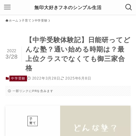
無印大好きフネのシンプル生活
ホーム
子育て
中学受験
【中学受験体験記】日能研ってど
んな塾？通い始める時期は？最
2022
3/28
上位クラスでなくても御三家合
格
2022年3月28日
2025年6月8日
中学受験
一部リンクにPRを含みます