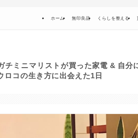
ホーム
無印良品
くらしを整える
チミニマリストが買った家電 & 自分
ウロコの生き方に出会えた1日