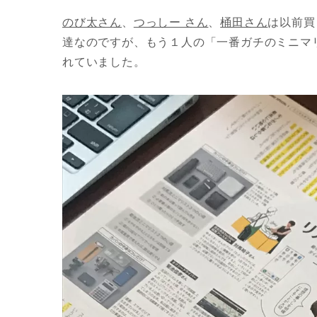
のび太さん
、
つっしー さん
、
桶田さん
は以前買
達なのですが、もう１人の「一番ガチのミニマ
れていました。