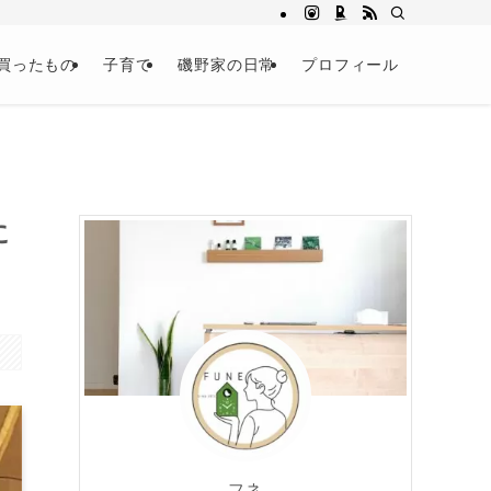
買ったもの
子育て
磯野家の日常
プロフィール
に
フネ