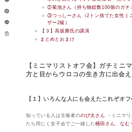
②菊池さん（持ち物総数100個のガチ
③つっしーさん（2トン捨てた女性ミ
ザー2級）
【３】高坂勝氏の講演
まとめとおまけ
【ミニマリストオフ会】ガチミニマ
方と目からウロコの生き方に出会え
【１】いろんな人にも会えたこれぞオフ
知っている人は主催者の
のび太さん
・ミニマリ
たら同じく女子会でご一緒した
桶田さん
、
なむ