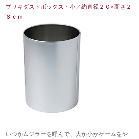
ブリキダストボックス・小／約直径２０×高さ２
８ｃｍ
いつかムジラーを呼んで、大か小かゲームをや