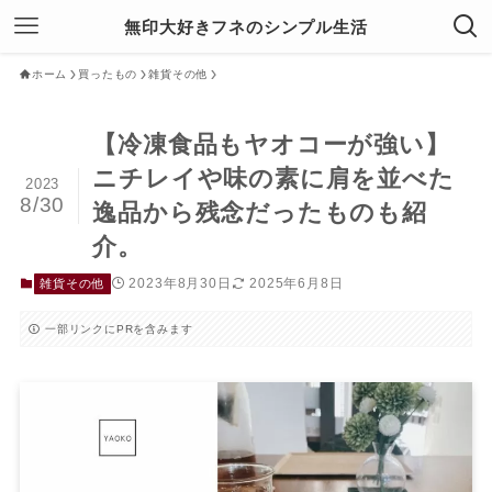
無印大好きフネのシンプル生活
ホーム
買ったもの
雑貨その他
【冷凍食品もヤオコーが強い】
ニチレイや味の素に肩を並べた
2023
8/30
逸品から残念だったものも紹
介。
2023年8月30日
2025年6月8日
雑貨その他
一部リンクにPRを含みます