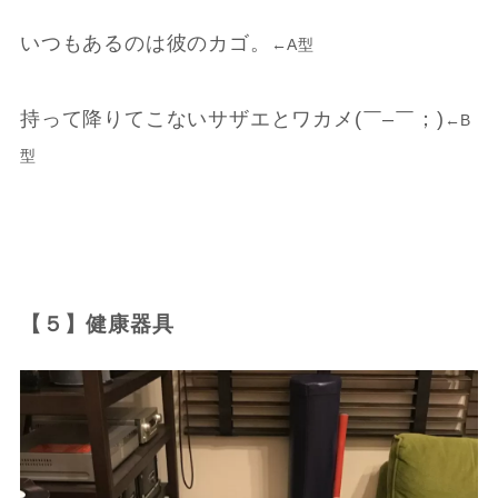
いつもあるのは彼のカゴ。
←A型
持って降りてこないサザエとワカメ(￣
–
￣；)
←B
型
【５】健康器具