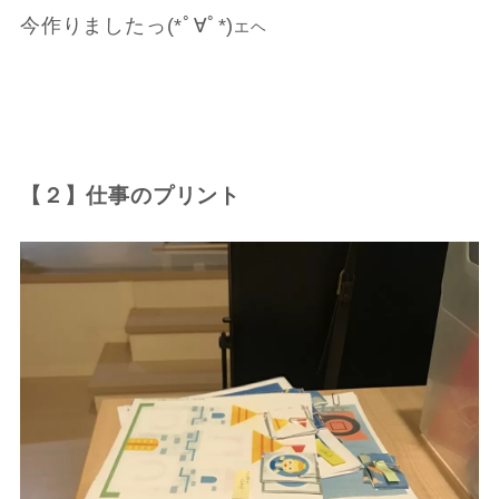
今作りましたっ(
*
ﾟ∀ﾟ
*
)
エヘ
【２】仕事のプリント