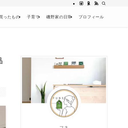
買ったもの
子育て
磯野家の日常
プロフィール
品
フネ