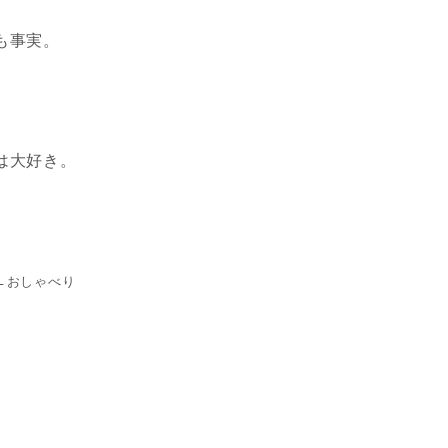
も事実。
は大好き。
。
←おしゃべり