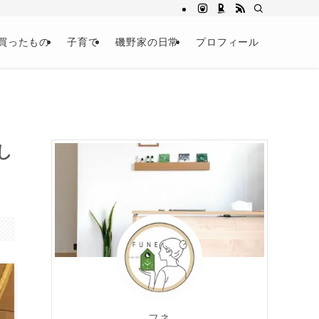
買ったもの
子育て
磯野家の日常
プロフィール
し
フネ