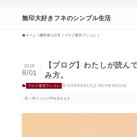
無印大好きフネのシンプル生活
ホーム
磯野家の日常
ブログ運営アレコレ
【ブログ】わたしが読ん
2018
8/01
み方。
2018年8月1日
2025年3月22日
ブログ運営アレコレ
一部リンクにPRを含みます