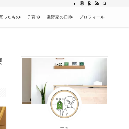
買ったもの
子育て
磯野家の日常
プロフィール
便
フネ