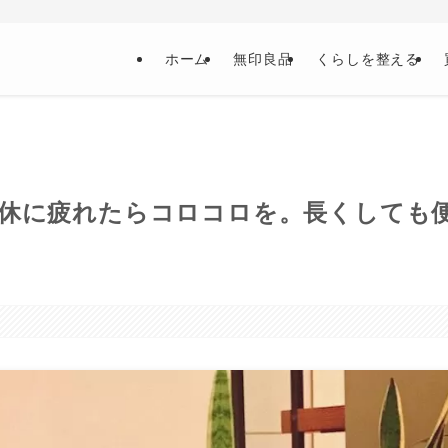
ホーム
無印良品
くらしを整える
連休に疲れたらコロコロを。長くしても