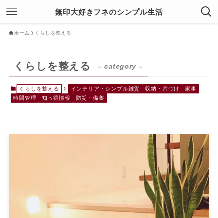
無印大好きフネのシンプル生活
ホーム
くらしを整える
くらしを整える
– category –
くらしを整える
インテリア・シンプル雑貨
収納・片づけ
家事
時間管理
知っ得情報
防災・備蓄